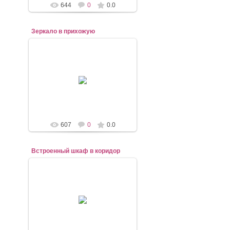
644
0
0.0
Зеркало в прихожую
07.11.2020
mebel-elena83
607
0
0.0
Встроенный шкаф в коридор
07.11.2020
mebel-elena83