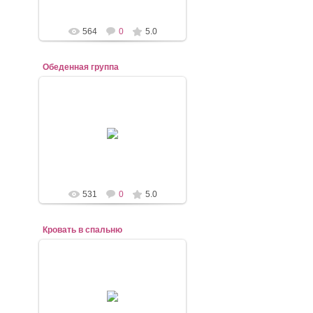
564
0
5.0
Обеденная группа
07.11.2020
mebel-elena83
531
0
5.0
Кровать в спальню
07.11.2020
mebel-elena83