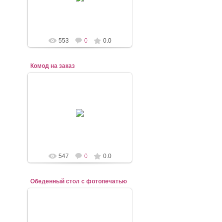
mebel-elena83
553
0
0.0
Комод на заказ
07.11.2020
mebel-elena83
547
0
0.0
Обеденный стол с фотопечатью
07.11.2020