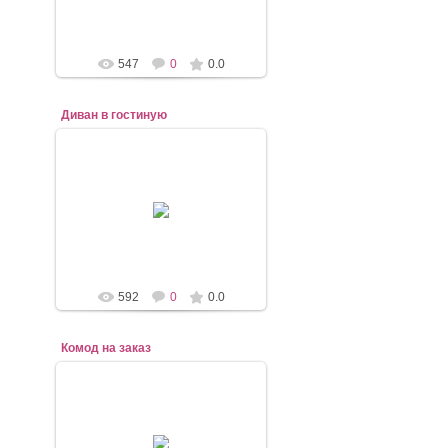
547
0
0.0
Диван в гостиную
07.11.2020
евро-книжка
mebel-elena83
592
0
0.0
Комод на заказ
07.11.2020