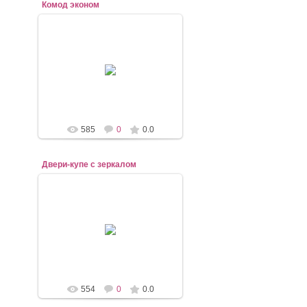
Комод эконом
07.11.2020
mebel-elena83
585
0
0.0
Двери-купе с зеркалом
07.11.2020
mebel-elena83
554
0
0.0