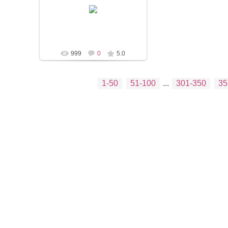
20.12.2016
Шторы
999
0
5.0
1-50
51-100
...
301-350
35