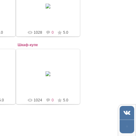
19.01.2017
mebel-elena83
.0
1028
0
5.0
Шкаф-купе
20.12.2016
Шторы
5.0
1024
0
5.0