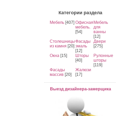
Категории раздела
Мебель
[407]
Офисная
Мебель
мебель.
для
[54]
ванны
[12]
Столешницы
Фасады
Двери
из камня
[20]
эмаль
[275]
[12]
Окна
[15]
Шторы
Рулонные
[40]
шторы
[119]
Фасады
Жалюзи
массив
[20]
[17]
Выезд дизайнера-замерщика