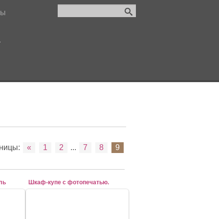
лы
.
ницы
:
«
1
2
...
7
8
9
ль
Шкаф-купе с фотопечатью.