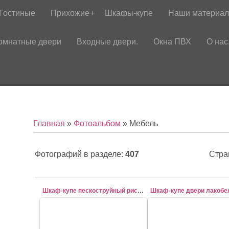
Гостиные
Прихожие
Шкафы-купе
Наши материа
омнатные двери
Входные двери.
Окна ПВХ
О нас
Главная
»
Фотоальбом
» Мебель
Фотографий в разделе
:
407
Стра
Шкаф-купе пескоструйный рисунок
Шкаф-купе двери лакобе