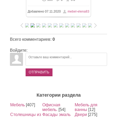
В реальном размере
1224x1224
/
Добавлено
07.11.2020
mebel-elena83
92.8Kb
Всего комментариев
:
0
Войдите:
ОТПРАВИТЬ
Категории раздела
Мебель
[407]
Офисная
Мебель для
мебель.
[54]
ванны
[12]
Столешницы из
Фасады эмаль
Двери
[275]