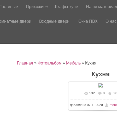
Гостиные
Прихожие
Шкафы-купе
Наши материа
омнатные двери
Входные двери.
Окна ПВХ
О нас
Главная
»
Фотоальбом
»
Мебель
» Кухня
Кухня
532
0
0.
Добавлено
07.11.2020
mebe