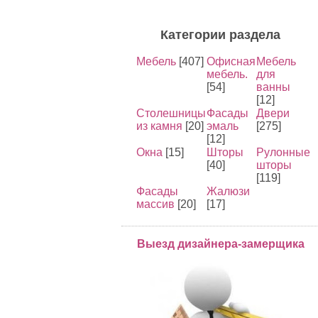
Категории раздела
Мебель
[407]
Офисная
Мебель
мебель.
для
[54]
ванны
[12]
Столешницы
Фасады
Двери
из камня
[20]
эмаль
[275]
[12]
Окна
[15]
Шторы
Рулонные
[40]
шторы
[119]
Фасады
Жалюзи
массив
[20]
[17]
Выезд дизайнера-замерщика