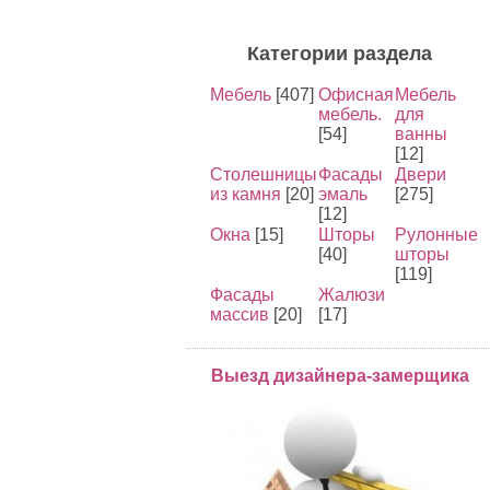
Категории раздела
Мебель
[407]
Офисная
Мебель
мебель.
для
[54]
ванны
[12]
Столешницы
Фасады
Двери
из камня
[20]
эмаль
[275]
[12]
Окна
[15]
Шторы
Рулонные
[40]
шторы
[119]
Фасады
Жалюзи
массив
[20]
[17]
Выезд дизайнера-замерщика