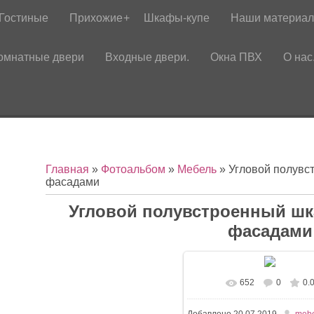
Гостиные
Прихожие
Шкафы-купе
Наши материа
омнатные двери
Входные двери.
Окна ПВХ
О нас
Главная
»
Фотоальбом
»
Мебель
» Угловой полувс
фасадами
Угловой полувстроенный шк
фасадами
652
0
0.
Добавлено
20.07.2019
mebe