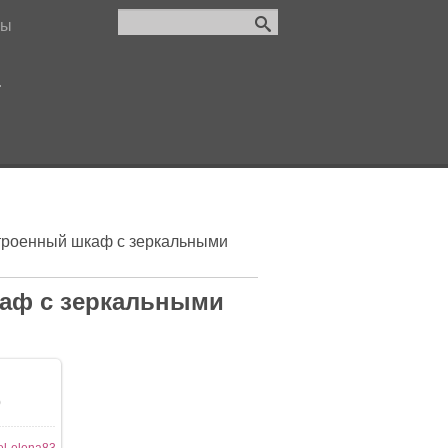
лы
.
троенный шкаф с зеркальными
аф с зеркальными
0
l-elena83