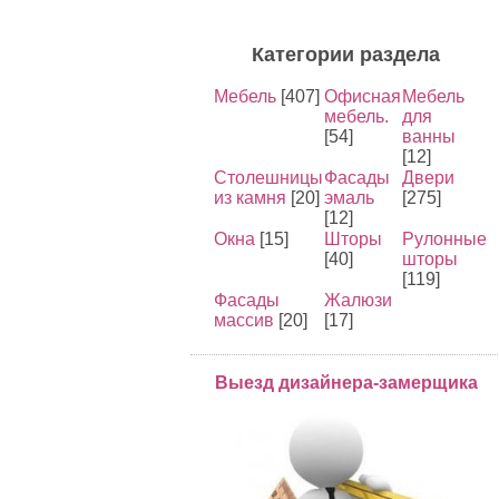
Категории раздела
Мебель
[407]
Офисная
Мебель
мебель.
для
[54]
ванны
[12]
Столешницы
Фасады
Двери
из камня
[20]
эмаль
[275]
[12]
Окна
[15]
Шторы
Рулонные
[40]
шторы
[119]
Фасады
Жалюзи
массив
[20]
[17]
Выезд дизайнера-замерщика