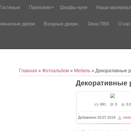
Гостиные
Прихожие
Шкафы-купе
Наши материа
омнатные двери
Входные двери.
Окна ПВХ
О нас
Главная
»
Фотоальбом
»
Мебель
» Декоративные р
Декоративные 
681
0
0.
Добавлено
20.07.2019
mebe