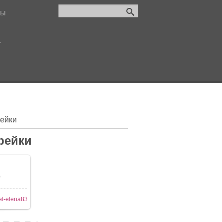
лы
.
ейки
рейки
0
l-elena83