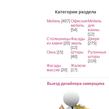
Категории раздела
Мебель
[407]
Офисная
Мебель
мебель.
для
[54]
ванны
[12]
Столешницы
Фасады
Двери
из камня
[20]
эмаль
[275]
[12]
Окна
[15]
Шторы
Рулонные
[40]
шторы
[119]
Фасады
Жалюзи
массив
[20]
[17]
Выезд дизайнера-замерщика