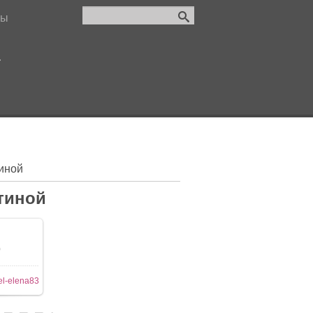
лы
.
иной
тиной
0
l-elena83