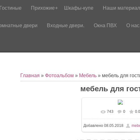
Гостиные
Прихожие
Шкафы-купе
Наши материа
омнатные двери
Входные двери.
Окна ПВХ
О нас
Главная
»
Фотоальбом
»
Мебель
» мебель для гост
мебель для гос
743
0
0.
Добавлено
08.05.2018
mebe