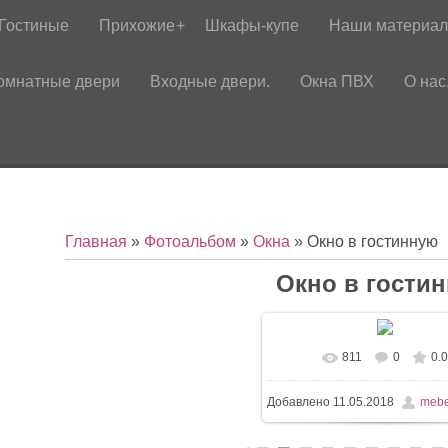
Гостиные
Прихожие
Шкафы-купе
Наши материа
омнатные двери
Входные двери.
Окна ПВХ
О нас
Главная
»
Фотоальбом
»
Окна
» Окно в гостинную
Окно в гости
811
0
0.0
Добавлено
11.05.2018
mebe