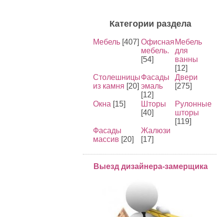
Категории раздела
Мебель
[407]
Офисная
Мебель
мебель.
для
[54]
ванны
[12]
Столешницы
Фасады
Двери
из камня
[20]
эмаль
[275]
[12]
Окна
[15]
Шторы
Рулонные
[40]
шторы
[119]
Фасады
Жалюзи
массив
[20]
[17]
Выезд дизайнера-замерщика