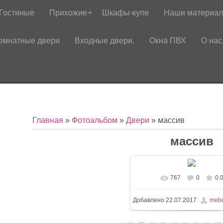
Гостиные
Прихожие
Шкафы-купе
Наши материа
омнатные двери
Входные двери.
Окна ПВХ
О нас
Главная
»
Фотоальбом
»
Двери
» массив
массив
767
0
0.
Добавлено
22.07.2017
mebe