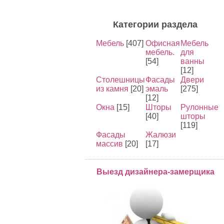
Категории раздела
Мебель
[407]
Офисная
Мебель
мебель.
для
[54]
ванны
[12]
Столешницы
Фасады
Двери
из камня
[20]
эмаль
[275]
[12]
Окна
[15]
Шторы
Рулонные
[40]
шторы
[119]
Фасады
Жалюзи
массив
[20]
[17]
Выезд дизайнера-замерщика