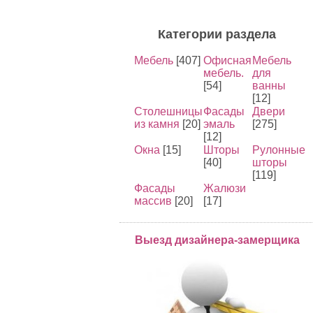
Категории раздела
Мебель
[407]
Офисная
Мебель
мебель.
для
[54]
ванны
[12]
Столешницы
Фасады
Двери
из камня
[20]
эмаль
[275]
[12]
Окна
[15]
Шторы
Рулонные
[40]
шторы
[119]
Фасады
Жалюзи
массив
[20]
[17]
Выезд дизайнера-замерщика