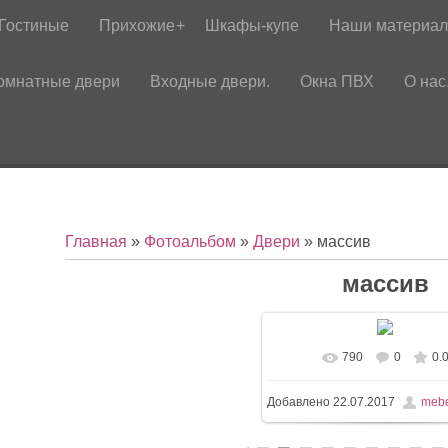
Гостиные
Прихожие
Шкафы-купе
Наши материа
омнатные двери
Входные двери.
Окна ПВХ
О нас
Главная
»
Фотоальбом
»
Двери
» массив
массив
790
0
0.
Добавлено
22.07.2017
mebe