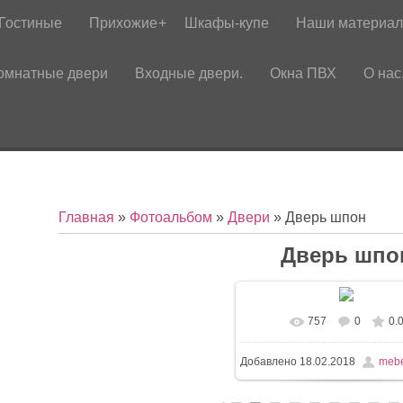
Гостиные
Прихожие
Шкафы-купе
Наши материа
омнатные двери
Входные двери.
Окна ПВХ
О нас
Главная
»
Фотоальбом
»
Двери
» Дверь шпон
Дверь шпо
757
0
0.
Добавлено
18.02.2018
mebe