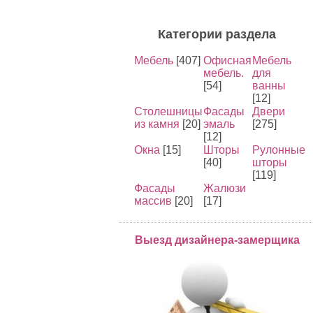
Категории раздела
Мебель
[407]
Офисная
Мебель
мебель.
для
[54]
ванны
[12]
Столешницы
Фасады
Двери
из камня
[20]
эмаль
[275]
[12]
Окна
[15]
Шторы
Рулонные
[40]
шторы
[119]
Фасады
Жалюзи
массив
[20]
[17]
Выезд дизайнера-замерщика