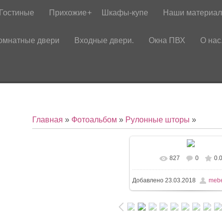
Гостиные
Прихожие
Шкафы-купе
Наши материа
омнатные двери
Входные двери.
Окна ПВХ
О нас
Главная
»
Фотоальбом
»
Рулонные шторы
»
827
0
0.
Добавлено
23.03.2018
mebe