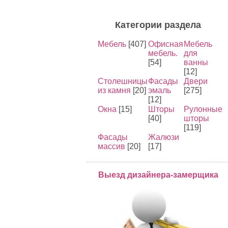
Категории раздела
Мебель
[407]
Офисная
Мебель
мебель.
для
[54]
ванны
[12]
Столешницы
Фасады
Двери
из камня
[20]
эмаль
[275]
[12]
Окна
[15]
Шторы
Рулонные
[40]
шторы
[119]
Фасады
Жалюзи
массив
[20]
[17]
Выезд дизайнера-замерщика