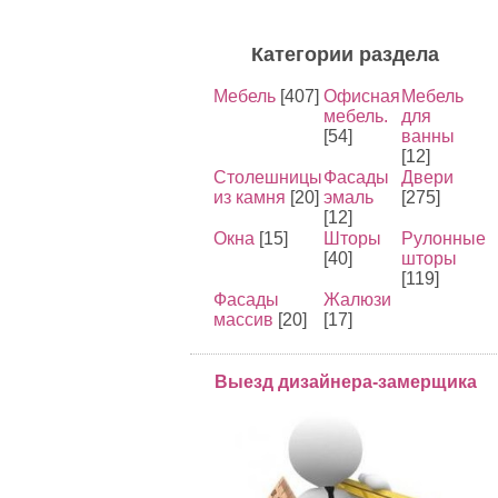
Категории раздела
Мебель
[407]
Офисная
Мебель
мебель.
для
[54]
ванны
[12]
Столешницы
Фасады
Двери
из камня
[20]
эмаль
[275]
[12]
Окна
[15]
Шторы
Рулонные
[40]
шторы
[119]
Фасады
Жалюзи
массив
[20]
[17]
Выезд дизайнера-замерщика