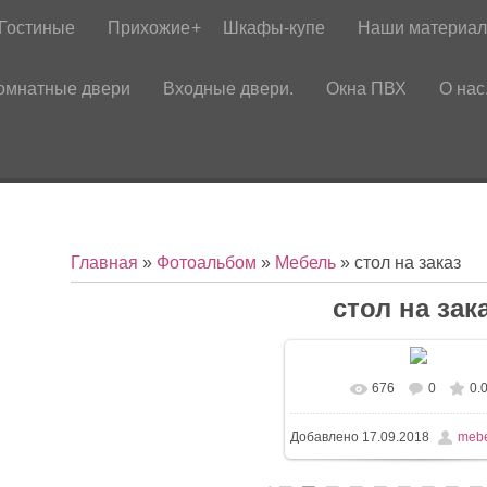
Гостиные
Прихожие
Шкафы-купе
Наши материа
омнатные двери
Входные двери.
Окна ПВХ
О нас
Главная
»
Фотоальбом
»
Мебель
» стол на заказ
стол на зак
676
0
0.
Добавлено
17.09.2018
mebe