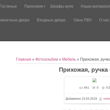
Гостиные
Прихожие
Шкафы-купе
Наши материа
омнатные двери
Входные двери.
Окна ПВХ
О нас
Главная
»
Фотоальбом
»
Мебель
» Прихожая, ручк
Прихожая, ручка
641
0
0.
Добавлено
15.03.2019
mebe