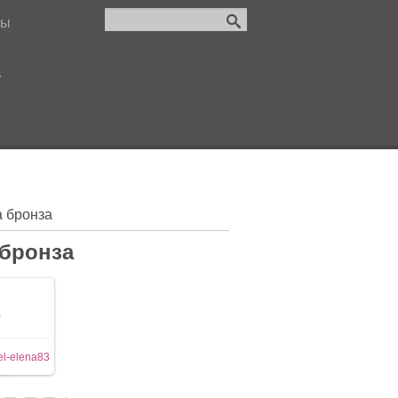
лы
.
а бронза
 бронза
0
l-elena83