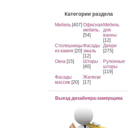
Категории раздела
Мебель
[407]
Офисная
Мебель
мебель.
для
[54]
ванны
[12]
Столешницы
Фасады
Двери
из камня
[20]
эмаль
[275]
[12]
Окна
[15]
Шторы
Рулонные
[40]
шторы
[119]
Фасады
Жалюзи
массив
[20]
[17]
Выезд дизайнера-замерщика