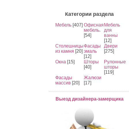
Категории раздела
Мебель
[407]
Офисная
Мебель
мебель.
для
[54]
ванны
[12]
Столешницы
Фасады
Двери
из камня
[20]
эмаль
[275]
[12]
Окна
[15]
Шторы
Рулонные
[40]
шторы
[119]
Фасады
Жалюзи
массив
[20]
[17]
Выезд дизайнера-замерщика