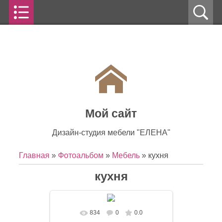
Мой сайт
Дизайн-студия мебели "ЕЛЕНА"
Главная
»
Фотоальбом
»
Мебель
» кухня
кухня
834
0
0.0
В реальном размере
1246x768
/