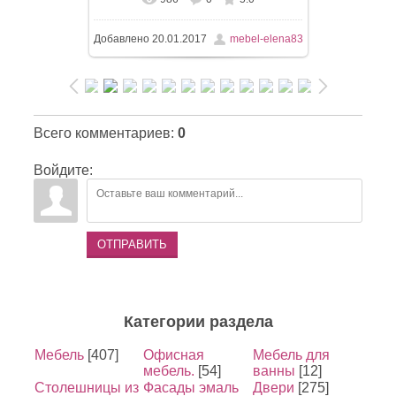
В реальном размере
1063x1500
/
Добавлено
20.01.2017
mebel-elena83
99.6Kb
Всего комментариев
:
0
Войдите:
ОТПРАВИТЬ
Категории раздела
Мебель
[407]
Офисная
Мебель для
мебель.
[54]
ванны
[12]
Столешницы из
Фасады эмаль
Двери
[275]