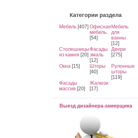
Категории раздела
Мебель
[407]
Офисная
Мебель
мебель.
для
[54]
ванны
[12]
Столешницы
Фасады
Двери
из камня
[20]
эмаль
[275]
[12]
Окна
[15]
Шторы
Рулонные
[40]
шторы
[119]
Фасады
Жалюзи
массив
[20]
[17]
Выезд дизайнера-замерщика