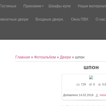
Гостиные
Прихожие
Шкафы-купе
Наши материа
омнатные двери
Входные двери.
Окна ПВХ
О нас
Главная
»
Фотоальбом
»
Двери
» шпон
шпон
729
0
0.
Добавлено
14.02.2018
mebe