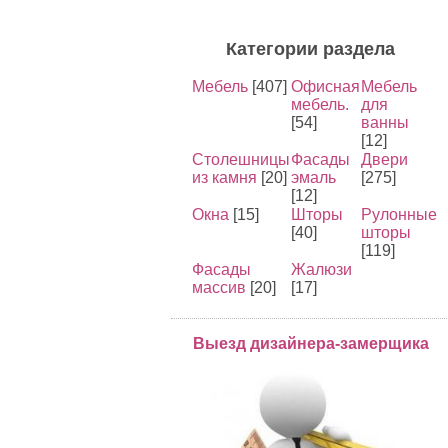
Категории раздела
Мебель
[407]
Офисная
Мебель
мебель.
для
[54]
ванны
[12]
Столешницы
Фасады
Двери
из камня
[20]
эмаль
[275]
[12]
Окна
[15]
Шторы
Рулонные
[40]
шторы
[119]
Фасады
Жалюзи
массив
[20]
[17]
Выезд дизайнера-замерщика