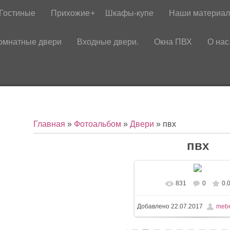
Гостиные
Прихожие
Шкафы-купе
Наши материа
омнатные двери
Входные двери.
Окна ПВХ
О нас
Главная
»
Фотоальбом
»
Двери
» пвх
пвх
831
0
0.
Добавлено
22.07.2017
mebe