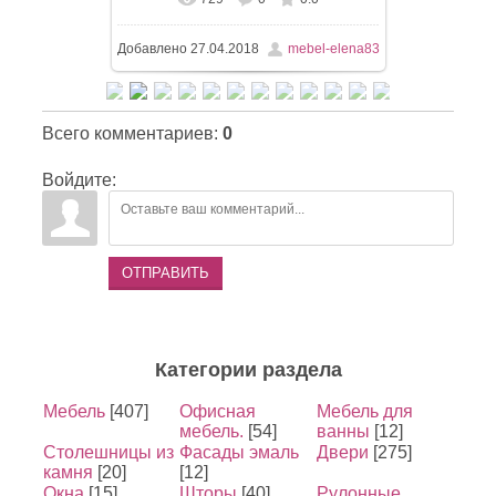
Добавлено
27.04.2018
mebel-elena83
Всего комментариев
:
0
Войдите:
ОТПРАВИТЬ
Категории раздела
Мебель
[407]
Офисная
Мебель для
мебель.
[54]
ванны
[12]
Столешницы из
Фасады эмаль
Двери
[275]
камня
[20]
[12]
Окна
[15]
Шторы
[40]
Рулонные